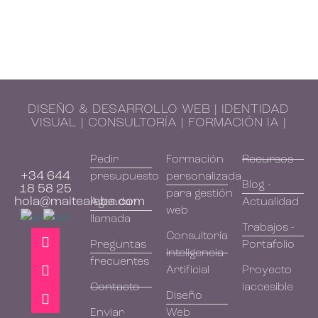
DISEÑO & DESARROLLO WEB | IDENTIDAD
VISUAL | CONSULTORÍA | FORMACIÓN IA |
Pedir
Formación
Recursos
+34 644
presupuesto
personalizada
Blog -
18 58 25
para gestión
hola@maitealeba.com
Agendar
Actualidad
web
llamada
Trabajos -
Consultoría
Preguntas
Portafolio
Inteligencia
frecuentes
Artificial
Proyecto
Contacto
iaccesible
Diseño
Enviar
Web