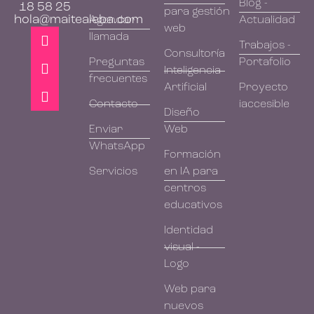
Blog -
18 58 25
para gestión
hola@maitealeba.com
Agendar
Actualidad
web
llamada
Trabajos -
Consultoría
Preguntas
Portafolio
Inteligencia
frecuentes
Artificial
Proyecto
Contacto
iaccesible
Diseño
Enviar
Web
WhatsApp
Formación
Servicios
en IA para
centros
educativos
Identidad
visual -
Logo
Web para
nuevos