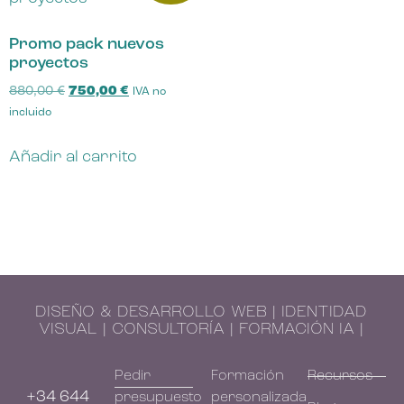
Promo pack nuevos
proyectos
880,00
€
750,00
€
IVA no
incluido
Añadir al carrito
DISEÑO & DESARROLLO WEB | IDENTIDAD
VISUAL | CONSULTORÍA | FORMACIÓN IA |
Pedir
Formación
Recursos
+34 644
presupuesto
personalizada